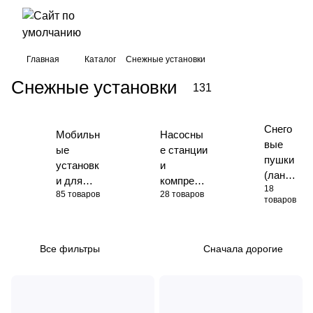
Главная
Каталог
Снежные установки
Снежные установки
131
Снего
Мобильн
Насосны
вые
ые
е станции
пушки
установк
и
(ланц
и для
компресс
18
ы)
85 товаров
28 товаров
производ
оры
товаров
ства
снега
Все фильтры
Сначала дорогие