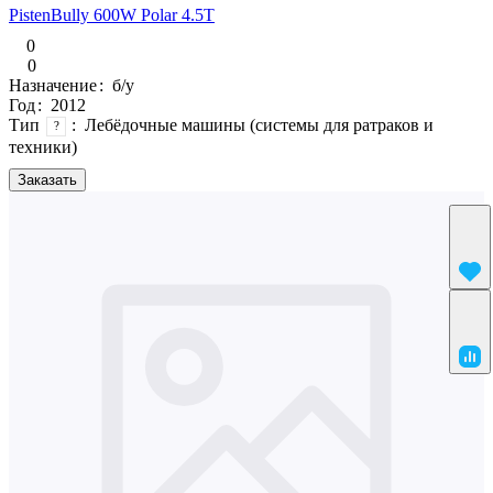
PistenBully 600W Polar 4.5T
0
0
Назначение
:
б/у
Год
:
2012
Тип
:
Лебёдочные машины (системы для ратраков и
?
техники)
Заказать