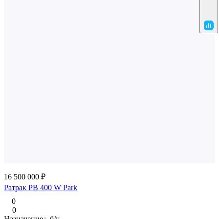
16 500 000 ₽
Ратрак PB 400 W Park
0
0
Назначение
:
б/у