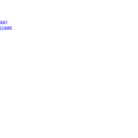
ики)
ссами