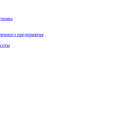
торана
ленного предприятия
асоты