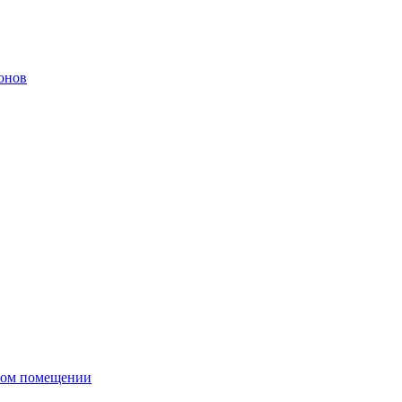
онов
сном помещении