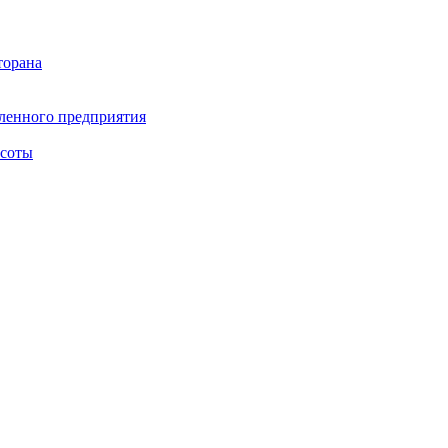
торана
ленного предприятия
асоты