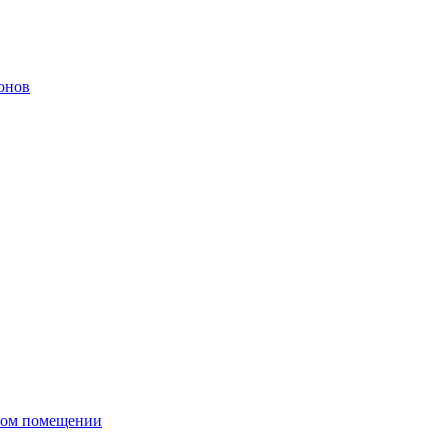
онов
сном помещении