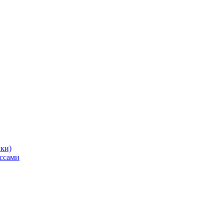
ики)
ссами