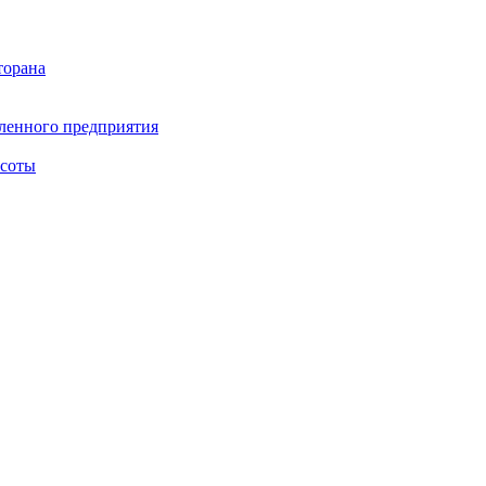
торана
ленного предприятия
асоты