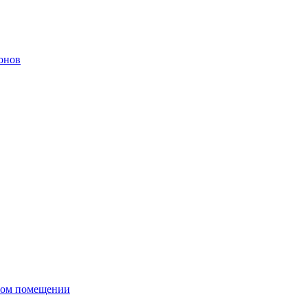
онов
сном помещении