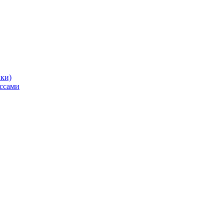
ики)
ссами