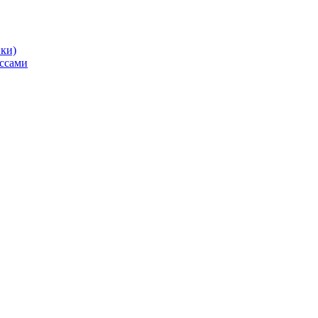
ики)
ссами