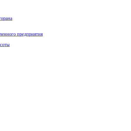
торана
ленного предприятия
асоты