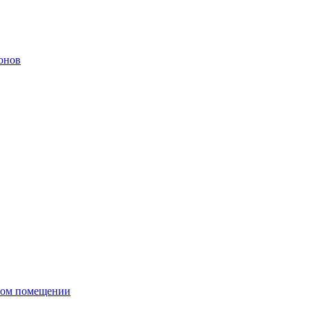
онов
сном помещении