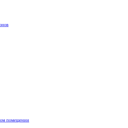
онов
сном помещении