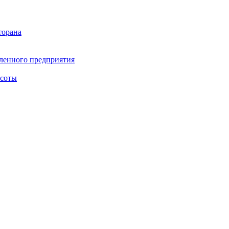
торана
ленного предприятия
асоты