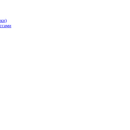
ики)
ссами