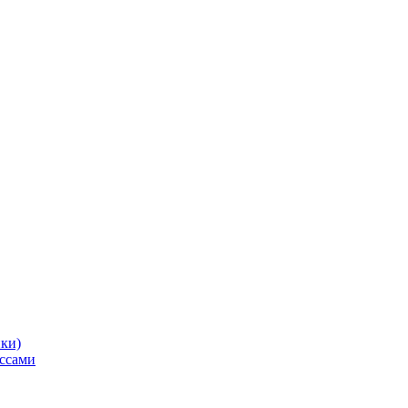
ики)
ссами