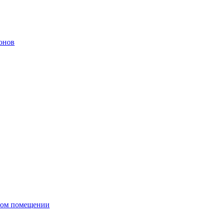
онов
сном помещении