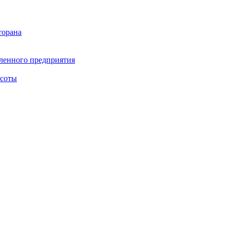
торана
ленного предприятия
асоты