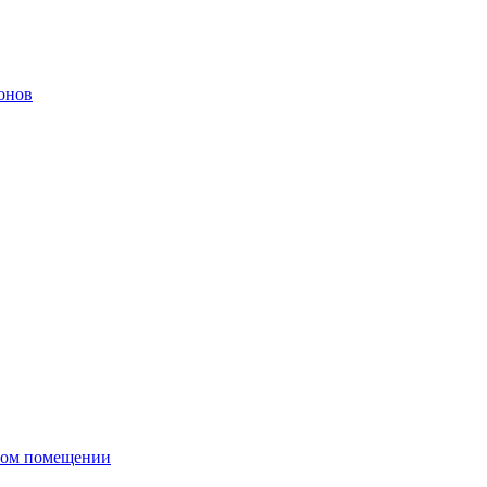
онов
сном помещении