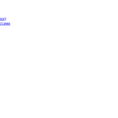
ики)
ссами