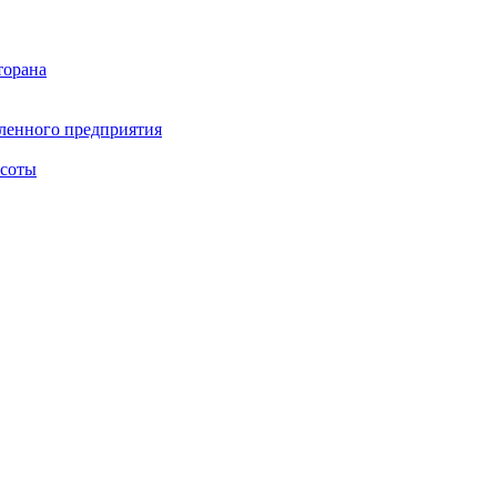
торана
ленного предприятия
асоты