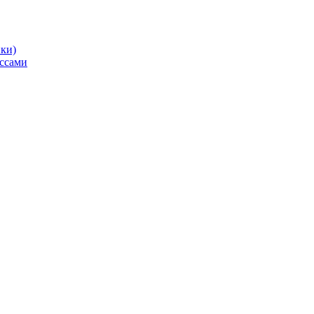
ики)
ссами