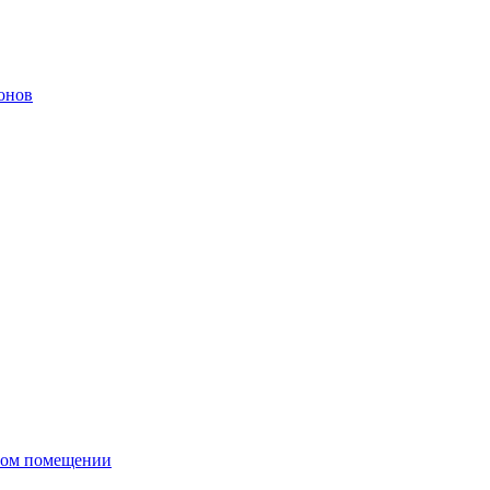
онов
сном помещении