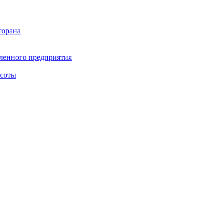
торана
ленного предприятия
асоты