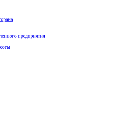
торана
ленного предприятия
асоты