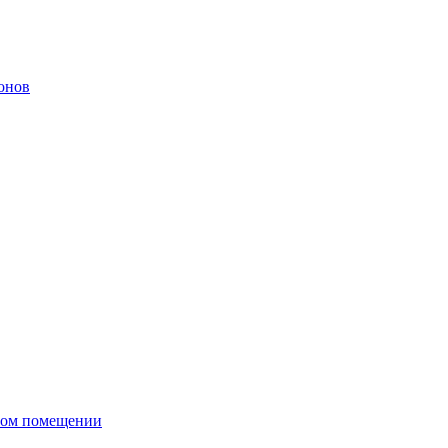
онов
сном помещении