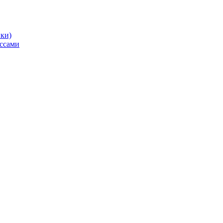
ики)
ссами