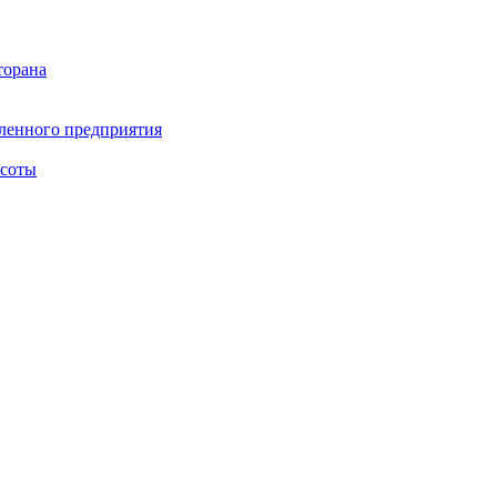
торана
ленного предприятия
асоты