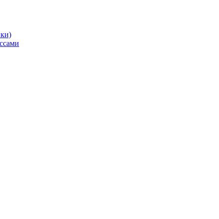
ики)
ссами