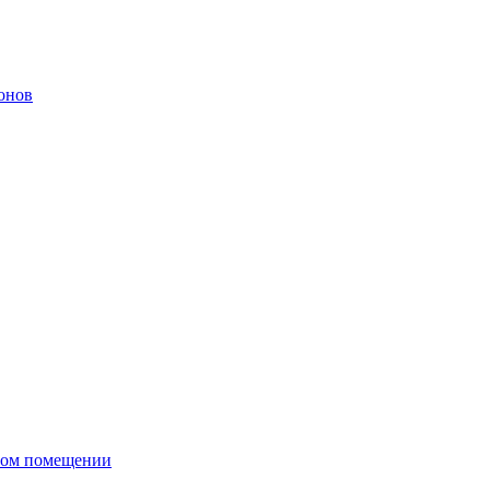
онов
сном помещении