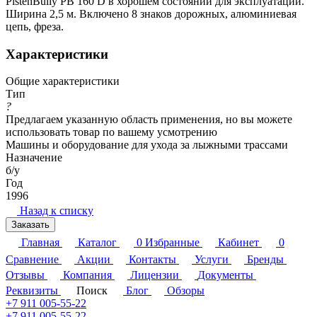
PistenBully PB 160 D в хорошем состоянии для эксплуатации.
Ширина 2,5 м. Включено 8 знаков дорожных, алюминиевая
цепь, фреза.
Характеристики
Общие характеристики
Тип
?
Предлагаем указанную область применения, но вы можете
использовать товар по вашему усмотрению
Машины и оборудование для ухода за лыжными трассами
Назначение
б/у
Год
1996
Назад к списку
Заказать
Главная
Каталог
0
Избранные
Кабинет
0
Сравнение
Акции
Контакты
Услуги
Бренды
Отзывы
Компания
Лицензии
Документы
Реквизиты
Поиск
Блог
Обзоры
+7 911 005-55-22
+7 911 005-55-22